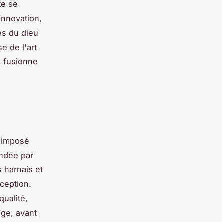
te se
innovation,
es du dieu
e de l'art
 fusionne
 imposé
ondée par
s harnais et
xception.
qualité,
ige, avant