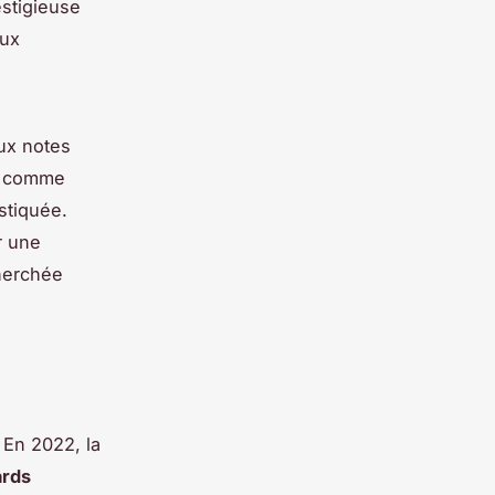
estigieuse
aux
ux notes
s, comme
stiquée.
r une
cherchée
 En 2022, la
ards