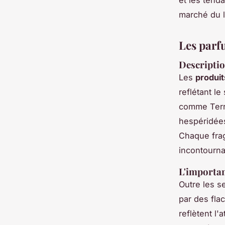
et les tend
marché du l
Les parf
Descriptio
Les
produi
reflétant le
comme
Ter
hespéridées
Chaque frag
incontourna
L'importan
Outre les s
par des flac
reflètent l