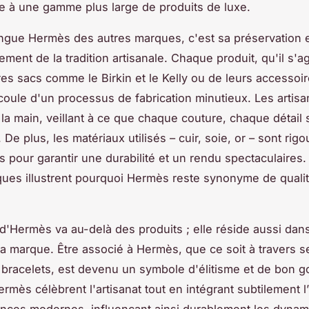
e à une gamme plus large de produits de luxe.
ingue Hermès des autres marques, c'est sa préservation 
ement de la tradition artisanale. Chaque produit, qu'il s'a
res sacs comme le Birkin et le Kelly ou de leurs accessoi
ule d'un processus de fabrication minutieux. Les artisa
à la main, veillant à ce que chaque couture, chaque détail 
 De plus, les matériaux utilisés – cuir, soie, or – sont ri
s pour garantir une durabilité et un rendu spectaculaires
iques illustrent pourquoi Hermès reste synonyme de qualit
 d'Hermès va au-delà des produits ; elle réside aussi dans
 la marque. Être associé à Hermès, que ce soit à travers s
 bracelets, est devenu un symbole d'élitisme et de bon g
rmès célèbrent l'artisanat tout en intégrant subtilement l