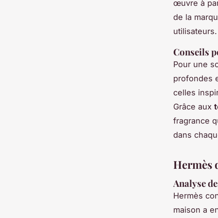
œuvre à part
de la marqu
utilisateurs.
Conseils p
Pour une so
profondes e
celles insp
Grâce aux
fragrance q
dans chaq
Hermès da
Analyse de
Hermès cont
maison a en