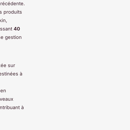
précédente.
s produits
kin,
assant
40
ne gestion
xée sur
destinées à
 en
ouveaux
ntribuant à