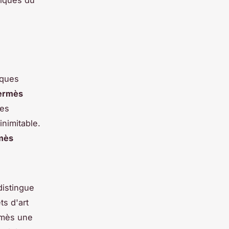
miques du
iques
ermès
tes
nimitable.
rmès
istingue
ts d'art
ermès une