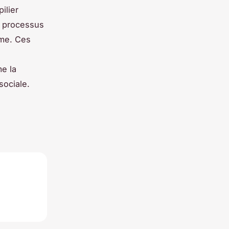
ilier
s processus
rme. Ces
e la
sociale.