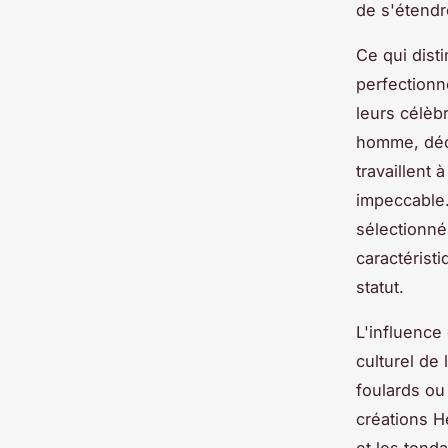
de s'étendr
Ce qui dist
perfectionn
leurs célèb
homme, déco
travaillent 
impeccable.
sélectionné
caractérist
statut.
L'influence
culturel de
foulards ou
créations He