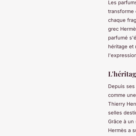
Les parfum
transforme 
chaque frag
grec Hermès
parfumé s'
héritage et
l'expression
L'hérita
Depuis ses 
comme une f
Thierry Her
selles dest
Grâce à un 
Hermès a su