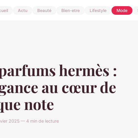
ueil
Actu
Beauté
Bien-etre
Lifestyle
Mode
 parfums hermès :
égance au cœur de
que note
nvier 2025 — 4 min de lecture