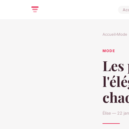
Acc
Accueil
›
Mode
MODE
Les
l'él
cha
Élise — 22 ja