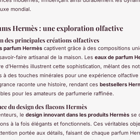
ances modernes, influençant ainsi durablement les dyna
uxe mondial.
ums Hermès : une exploration olfactive
n des principales créations olfactives
ts parfum Hermès
captivent grâce à des compositions un
 savoir-faire artisanal de la maison. Les
eaux de parfum H
re d’Hermès
illustrent cette sophistication, mêlant des no
 à des touches minérales pour une expérience olfactive i
rance raconte une histoire, rendant ces
bestsellers He
bles pour les amateurs de parfumerie raffinée.
ce du design des flacons Hermès
enteurs, le
design innovant dans les produits Hermès
se d
ons à la fois élégants et fonctionnels. Ces véritables obje
'attention portée aux détails, faisant de chaque parfum H