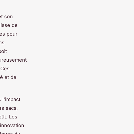
et son
gisse de
res pour
ns
soit
goureusement
. Ces
é et de
 l'impact
es sacs,
oût. Les
’innovation